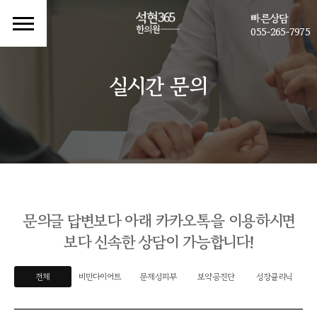
빠른상담
055-265-7975
실시간 문의
문의글 답변보다 아래 카카오톡을 이용하시면
보다 신속한 상담이 가능합니다!
전체
비만다이어트
문제성피부
보약공진단
성장클리닉