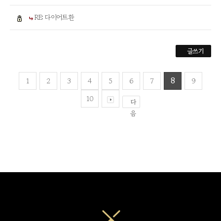
RE: 다이어트환
글쓰기
1
2
3
4
5
6
7
8
9
10
다
음