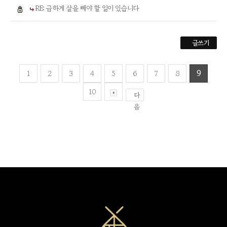
RE: 급하게 살을 빼야 할 일이 있습니다
글쓰기
1
2
3
4
5
6
7
8
9
10
다
음