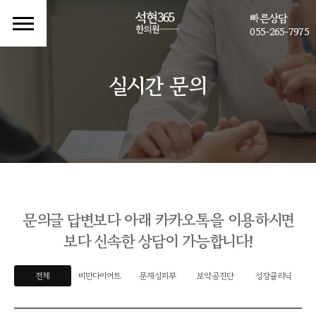
빠른상담
055-265-7975
실시간 문의
문의글 답변보다 아래 카카오톡을 이용하시면
보다 신속한 상담이 가능합니다!
전체
비만다이어트
문제성피부
보약공진단
성장클리닉