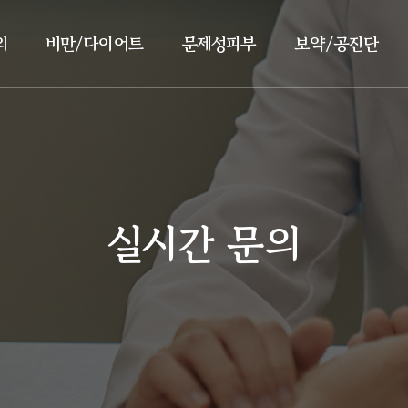
의
비만/다이어트
문제성피부
보약/공진단
실시간 문의