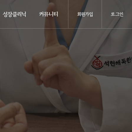
성장클리닉
커뮤니티
회원가입
로그인