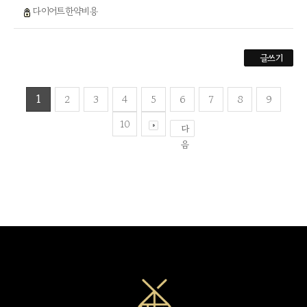
다이어트한약비용
글쓰기
1
2
3
4
5
6
7
8
9
10
다
음