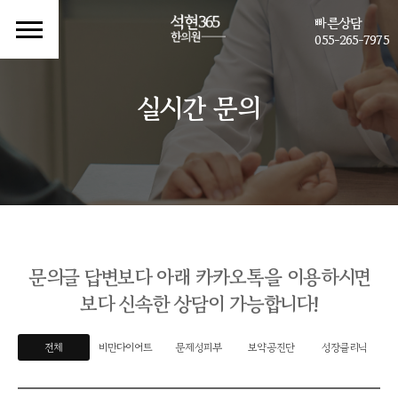
빠른상담
055-265-7975
실시간 문의
문의글 답변보다 아래 카카오톡을 이용하시면
보다 신속한 상담이 가능합니다!
전체
비만다이어트
문제성피부
보약공진단
성장클리닉