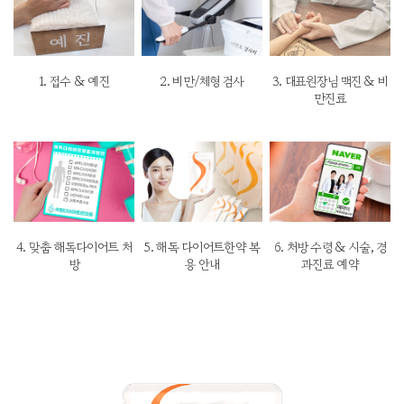
1. 접수 & 예진
2. 비만/체형 검사
3. 대표원장님 맥진 & 비
만진료
4. 맞춤 해독다이어트 처
5. 해독 다이어트한약 복
6. 처방 수령 & 시술, 경
방
용 안내
과진료 예약