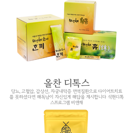
올찬 디톡스
당뇨, 고혈압, 갑상선, 자궁내막증 면역질환으로 다이어트치료
를 못하셨다면 해독남이 자신있게 해답을 제시합니다 석현디톡
스프로그램 비앤채