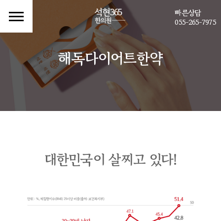
빠른상담
055-265-7975
해독다이어트한약
대한민국이 살찌고 있다!