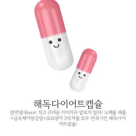
해독다이어트캡슐
한약냄새zero! 작고 귀여운 이미지라 얕보지 말라! 노폐물 배출
+급속체지방감량+요요방지 3박자를 모두 만족시킨 해독다이
어트캡슐!