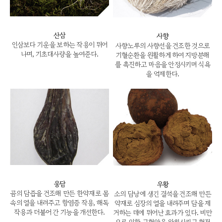
산삼
사향
인삼보다 기운을 보하는 작용이 뛰어
사향노루의 사향선을 건조한 것으로
나며, 기초대사량을 높여준다.
기혈순환을 원활하게 하여 지방분해
를 촉진하고 마음을 안정시키며 식욕
을 억제한다.
웅담
우황
곰의 담즙을 건조해 만든 한약재로 몸
소의 담낭에 생긴 결석을 건조해 만든
속의 열을 내려주고 항염증 작용, 해독
약재로 심장의 열을 내려주며 담을 제
작용과 더불어 간 기능을 개선한다.
거하는 데에 뛰어난 효과가 있다. 비만