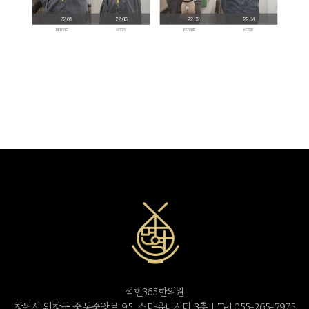
석현365한의원
창원시 의창구 중동중앙로 95, 스타유니시티 3층 | Tel 055-265-7975