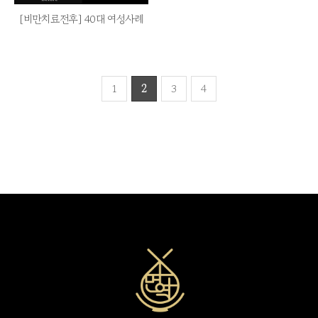
[비만치료전후] 40대 여성사례
1
2
3
4