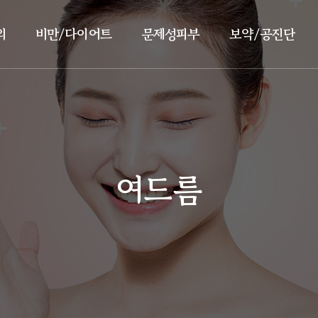
의
비만/다이어트
문제성피부
보약/공진단
여드름