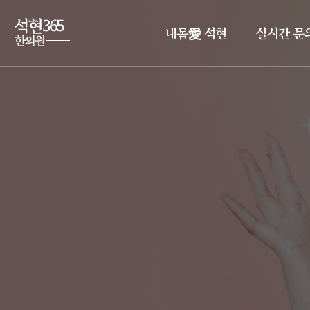
내몸愛 석현
실시간 문